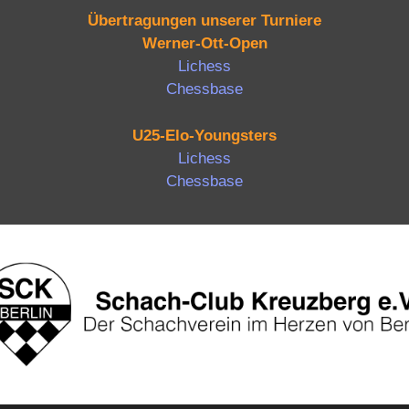
Übertragungen unserer Turniere
Werner-Ott-Open
Lichess
Chessbase
U25-Elo-Youngsters
Lichess
Chessbase