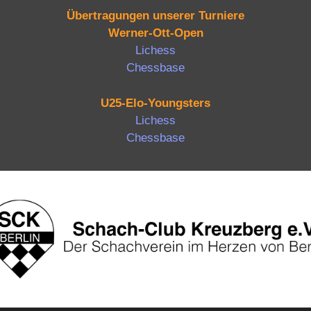
Übertragungen unserer Turniere
Werner-Ott-Open
Lichess
Chessbase
U25-Elo-Youngsters
Lichess
Chessbase