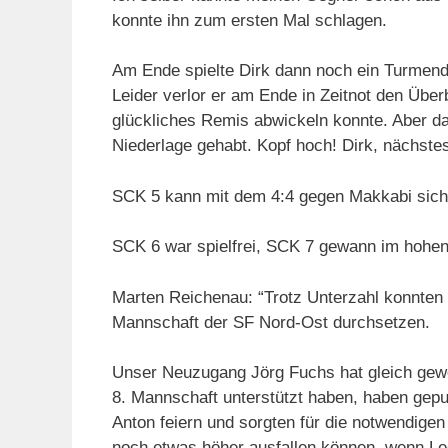
konnte ihn zum ersten Mal schlagen.
Am Ende spielte Dirk dann noch ein Turmends
Leider verlor er am Ende in Zeitnot den Über
glückliches Remis abwickeln konnte. Aber da
Niederlage gehabt. Kopf hoch! Dirk, nächstes
SCK 5 kann mit dem 4:4 gegen Makkabi sicher
SCK 6 war spielfrei, SCK 7 gewann im hohe
Marten Reichenau: “Trotz Unterzahl konnten w
Mannschaft der SF Nord-Ost durchsetzen.
Unser Neuzugang Jörg Fuchs hat gleich gewo
8. Mannschaft unterstützt haben, haben gep
Anton feiern und sorgten für die notwendige
noch etwas höher ausfallen können, wenn L