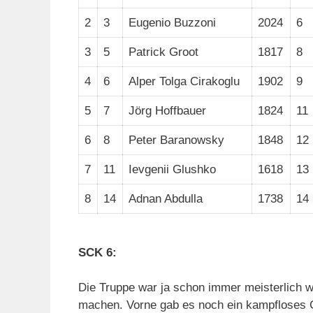
2
3
Eugenio Buzzoni
2024
6
3
5
Patrick Groot
1817
8
4
6
Alper Tolga Cirakoglu
1902
9
5
7
Jörg Hoffbauer
1824
11
6
8
Peter Baranowsky
1848
12
7
11
Ievgenii Glushko
1618
13
8
14
Adnan Abdulla
1738
14
SCK 6:
Die Truppe war ja schon immer meisterlich 
machen. Vorne gab es noch ein kampfloses G