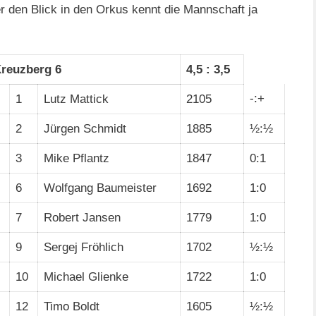
r den Blick in den Orkus kennt die Mannschaft ja
reuzberg 6
4,5 : 3,5
-:+
1
Lutz Mattick
2105
2
Jürgen Schmidt
1885
½:½
3
Mike Pflantz
1847
0:1
6
Wolfgang Baumeister
1692
1:0
7
Robert Jansen
1779
1:0
9
Sergej Fröhlich
1702
½:½
10
Michael Glienke
1722
1:0
12
Timo Boldt
1605
½:½