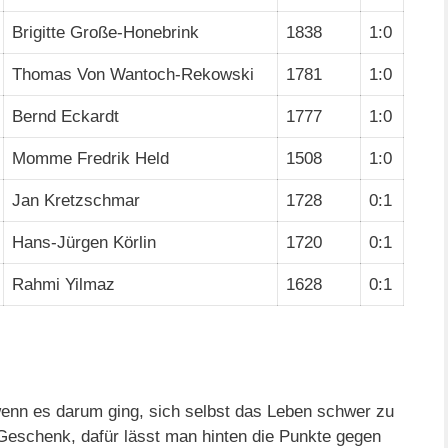
Brigitte Große-Honebrink
1838
1:0
Thomas Von Wantoch-Rekowski
1781
1:0
Bernd Eckardt
1777
1:0
Momme Fredrik Held
1508
1:0
Jan Kretzschmar
1728
0:1
Hans-Jürgen Körlin
1720
0:1
Rahmi Yilmaz
1628
0:1
wenn es darum ging, sich selbst das Leben schwer zu
eschenk, dafür lässt man hinten die Punkte gegen