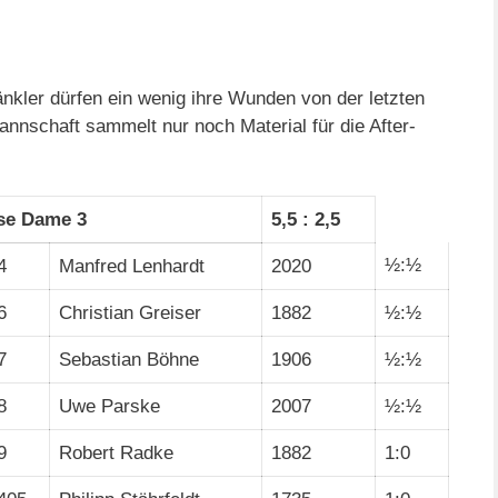
nkler dürfen ein wenig ihre Wunden von der letzten
annschaft sammelt nur noch Material für die After-
se Dame 3
5,5 : 2,5
½:½
4
Manfred Lenhardt
2020
6
Christian Greiser
1882
½:½
7
Sebastian Böhne
1906
½:½
8
Uwe Parske
2007
½:½
9
Robert Radke
1882
1:0