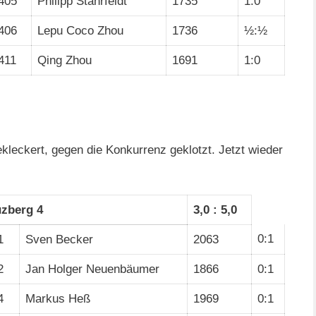
405
Philipp Stährfeldt
1735
1:0
406
Lepu Coco Zhou
1736
½:½
411
Qing Zhou
1691
1:0
leckert, gegen die Konkurrenz geklotzt. Jetzt wieder
zberg 4
3,0 : 5,0
0:1
1
Sven Becker
2063
2
Jan Holger Neuenbäumer
1866
0:1
4
Markus Heß
1969
0:1