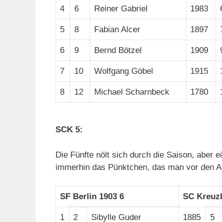
4
6
Reiner Gabriel
1983
5
8
Fabian Alcer
1897
6
9
Bernd Bötzel
1909
7
10
Wolfgang Göbel
1915
8
12
Michael Scharnbeck
1780
SCK 5:
Die Fünfte nölt sich durch die Saison, aber e
immerhin das Pünktchen, das man vor den Ab
SF Berlin 1903 6
SC Kreuz
1
2
Sibylle Guder
1885
5