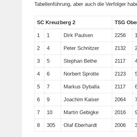
Tabellenführung, aber auch die Verfolger hab
SC Kreuzberg 2
TSG Obe
1
1
Dirk Paulsen
2256
2
4
Peter Schnitzer
2132
3
5
Stephan Bethe
2117
4
6
Norbert Sprotte
2123
5
7
Markus Dyballa
2117
6
9
Joachim Kaiser
2064
7
10
Martin Gebigke
2016
8
305
Olaf Eberhardt
2006