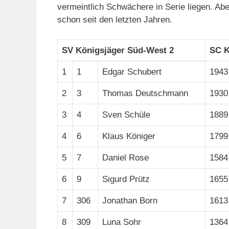
vermeintlich Schwächere in Serie liegen. Abe
schon seit den letzten Jahren.
SV Königsjäger Süd-West 2
SC K
1
1
Edgar Schubert
1943
2
3
Thomas Deutschmann
1930
3
4
Sven Schüle
1889
4
6
Klaus Königer
1799
5
7
Daniel Rose
1584
6
9
Sigurd Prütz
1655
7
306
Jonathan Born
1613
8
309
Luna Sohr
1364