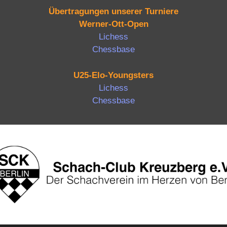
Übertragungen unserer Turniere
Werner-Ott-Open
Lichess
Chessbase
U25-Elo-Youngsters
Lichess
Chessbase