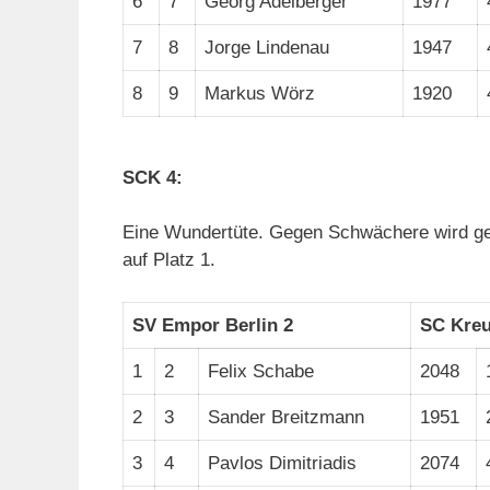
6
7
Georg Adelberger
1977
7
8
Jorge Lindenau
1947
8
9
Markus Wörz
1920
SCK 4:
Eine Wundertüte. Gegen Schwächere wird gek
auf Platz 1.
SV Empor Berlin 2
SC Kreu
1
2
Felix Schabe
2048
2
3
Sander Breitzmann
1951
3
4
Pavlos Dimitriadis
2074