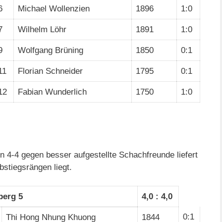
6
Michael Wollenzien
1896
1:0
7
Wilhelm Löhr
1891
1:0
9
Wolfgang Brüning
1850
0:1
11
Florian Schneider
1795
0:1
12
Fabian Wunderlich
1750
1:0
in 4-4 gegen besser aufgestellte Schachfreunde liefert
stiegsrängen liegt.
berg 5
4,0 : 4,0
0:1
Thi Hong Nhung Khuong
1844