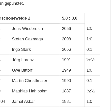
en gepunktet.
rschöneweide 2
5,0 : 3,0
1:0
1
Jens Wiedersich
2056
2
Stefan Gazmaga
2098
1:0
4
Ingo Stark
2056
0:1
5
Jörg Lorenz
1991
½:½
6
Uwe Bittorf
1949
1:0
7
Martin Christlmaier
1990
0:1
9
Matthias Hahlbohm
1887
½:½
304
Jamal Akbar
1881
1:0