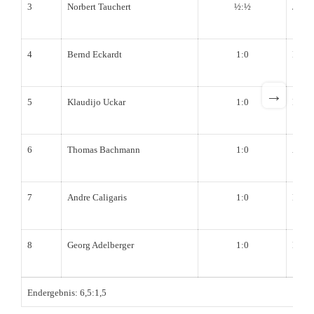
3
Norbert Tauchert
½:½
Justi
4
Bernd Eckardt
1:0
Haral
→
5
Klaudijo Uckar
1:0
Rudi 
6
Thomas Bachmann
1:0
Andr
7
Andre Caligaris
1:0
Manfr
8
Georg Adelberger
1:0
Horst
Endergebnis: 6,5:1,5