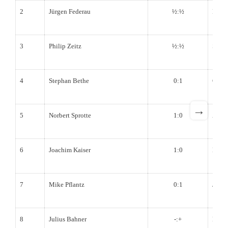
2
Jürgen Federau
½:½
Marc
3
Philip Zeitz
½:½
Serge
4
Stephan Bethe
0:1
Grigo
→
5
Norbert Sprotte
1:0
Alan-
6
Joachim Kaiser
1:0
Emil
7
Mike Pflantz
0:1
Jiraw
8
Julius Bahner
-:+
Edga