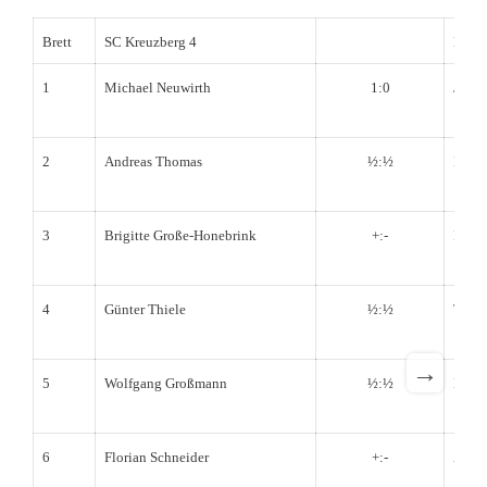
Brett
SC Kreuzberg 4
BSV 
1
Michael Neuwirth
1:0
Joha
2
Andreas Thomas
½:½
Ingo 
3
Brigitte Große-Honebrink
+:-
Matth
4
Günter Thiele
½:½
Torst
→
5
Wolfgang Großmann
½:½
Denis
6
Florian Schneider
+:-
Andr