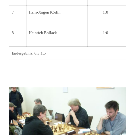
7
Hans-Jürgen Körlin
1:0
Marc
8
Heinrich Bollack
1:0
Ilja 
Endergebnis: 6,5:1,5