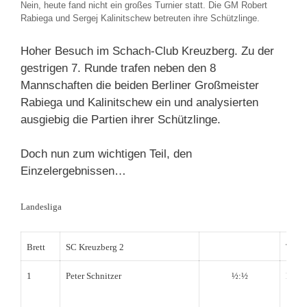
Nein, heute fand nicht ein großes Turnier statt. Die GM Robert
Rabiega und Sergej Kalinitschew betreuten ihre Schützlinge.
Hoher Besuch im Schach-Club Kreuzberg. Zu der
gestrigen 7. Runde trafen neben den 8
Mannschaften die beiden Berliner Großmeister
Rabiega und Kalinitschew ein und analysierten
ausgiebig die Partien ihrer Schützlinge.
Doch nun zum wichtigen Teil, den
Einzelergebnissen…
Landesliga
Brett
SC Kreuzberg 2
TuS M
1
Peter Schnitzer
½:½
Leoni