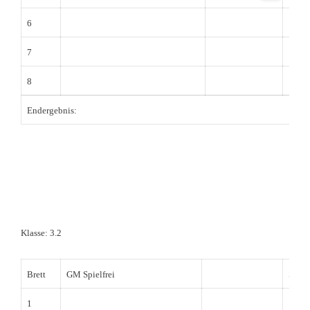
6
7
8
Endergebnis:
Klasse: 3.2
Brett
GM Spielfrei
SC Kr
1