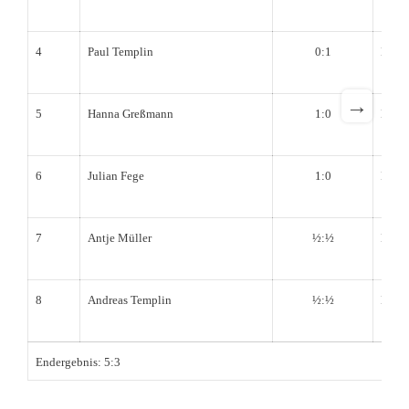
4
Paul Templin
0:1
Bernd
→
5
Hanna Greßmann
1:0
Dirk 
6
Julian Fege
1:0
Klaus
7
Antje Müller
½:½
Benno
8
Andreas Templin
½:½
Micha
Endergebnis: 5:3