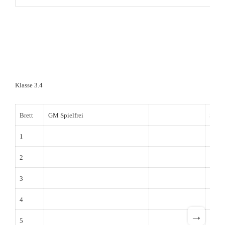
Klasse 3.4
Brett
GM Spielfrei
SC Kr
1
2
3
4
→
5