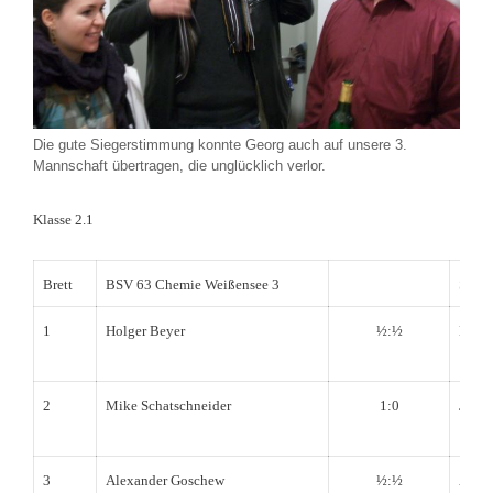
Die gute Siegerstimmung konnte Georg auch auf unsere 3.
Mannschaft übertragen, die unglücklich verlor.
Klasse 2.1
Brett
BSV 63 Chemie Weißensee 3
SC Kr
1
Holger Beyer
½:½
Manf
2
Mike Schatschneider
1:0
Joach
3
Alexander Goschew
½:½
Alexa