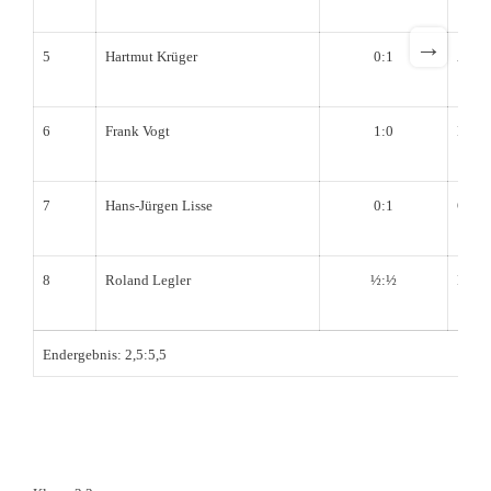
→
5
Hartmut Krüger
0:1
Arne
6
Frank Vogt
1:0
Mich
7
Hans-Jürgen Lisse
0:1
Olive
8
Roland Legler
½:½
Hakan
Endergebnis: 2,5:5,5