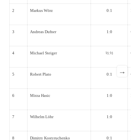
2
Markus Wörz
0:1
Robe
3
Andreas Dufner
1:0
Georg
4
Michael Steiger
½:½
Olive
→
5
Robert Plato
0:1
Geor
6
Mirza Hasic
1:0
Berth
7
Wilhelm Löhr
1:0
Peter
8
Dimitry Kostyruchenko
0:1
Ilya 