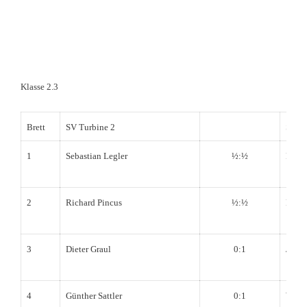
Klasse 2.3
Brett
SV Turbine 2
SC Kr
1
Sebastian Legler
½:½
Ronn
2
Richard Pincus
½:½
Felix
3
Dieter Graul
0:1
Jan K
4
Günther Sattler
0:1
Wolfg