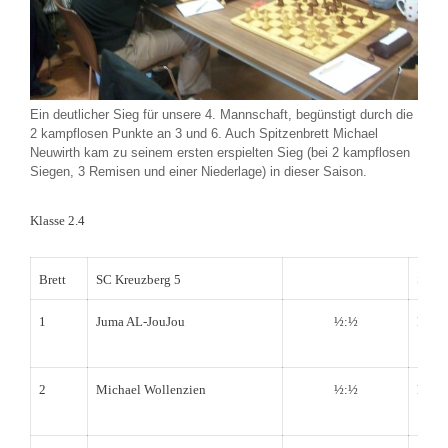
Ein deutlicher Sieg für unsere 4. Mannschaft, begünstigt durch die
2 kampflosen Punkte an 3 und 6. Auch Spitzenbrett Michael
Neuwirth kam zu seinem ersten erspielten Sieg (bei 2 kampflosen
Siegen, 3 Remisen und einer Niederlage) in dieser Saison.
Klasse 2.4
Brett
SC Kreuzberg 5
SG T
1
Juma AL-JouJou
½:½
Ralp
2
Michael Wollenzien
½:½
Ralph