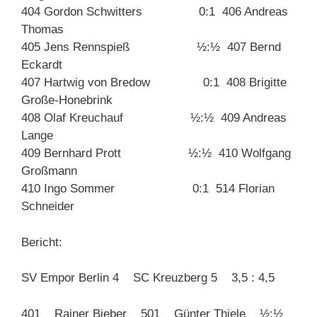
404 Gordon Schwitters 0:1 406 Andreas
Thomas
405 Jens Rennspieß ½:½ 407 Bernd
Eckardt
407 Hartwig von Bredow 0:1 408 Brigitte
Große-Honebrink
408 Olaf Kreuchauf ½:½ 409 Andreas
Lange
409 Bernhard Prott ½:½ 410 Wolfgang
Großmann
410 Ingo Sommer 0:1 514 Florian
Schneider
Bericht:
SV Empor Berlin 4 SC Kreuzberg 5 3,5 : 4,5
401 Rainer Bieber 501 Günter Thiele ½:½