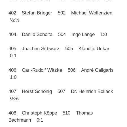
402 Stefan Brieger 502 Michael Wollenzien
½:½
404 Danilo Scholta 504 Ingo Lange 1:0
405 Joachim Schwarz 505 Klaudijo Uckar
0:1
406 Carl-Rudolf Witzke 506 André Caligaris
1:0
407 Horst Schönig 507 Dr. Heinrich Bollack
½:½
408 Christoph Köppe 510 Thomas
Bachmann 0:1