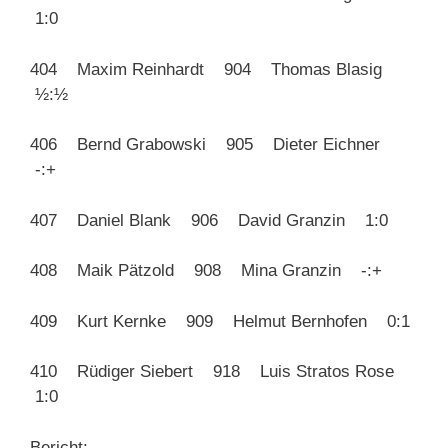
1:0
404 Maxim Reinhardt 904 Thomas Blasig
½:½
406 Bernd Grabowski 905 Dieter Eichner
-:+
407 Daniel Blank 906 David Granzin 1:0
408 Maik Pätzold 908 Mina Granzin -:+
409 Kurt Kernke 909 Helmut Bernhofen 0:1
410 Rüdiger Siebert 918 Luis Stratos Rose
1:0
Bericht: