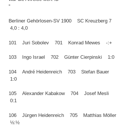
”
Berliner Gehörlosen-SV 1900 SC Kreuzberg 7
4,0 : 4,0
101 Juri Sobolev 701 Konrad Mewes -:+
103 Ingo Israel 702 Günter Cierpinski 1:0
104 André Heidenreich 703 Stefan Bauer
1:0
105 Alexander Kabakow 704 Josef Mesli
0:1
106 Jürgen Heidenreich 705 Matthias Möller
½:½