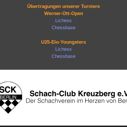
Übertragungen unserer Turniere
Werner-Ott-Open
Lichess
Chessbase
U25-Elo-Youngsters
Lichess
Chessbase