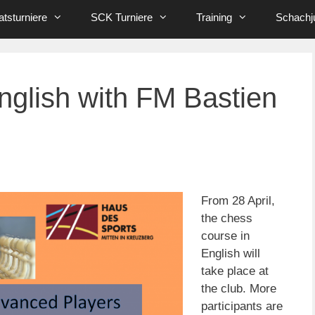
tsturniere
SCK Turniere
Training
Schachj
nglish with FM Bastien
From 28 April,
the chess
course in
English will
take place at
the club. More
participants are