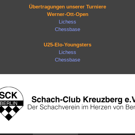
Übertragungen unserer Turniere
Werner-Ott-Open
Lichess
Chessbase
U25-Elo-Youngsters
Lichess
Chessbase