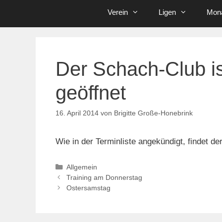
Verein
Ligen
Mona
Der Schach-Club is
geöffnet
16. April 2014
von
Brigitte Große-Honebrink
Wie in der Terminliste angekündigt, findet d
Kategorien
Allgemein
Training am Donnerstag
Ostersamstag