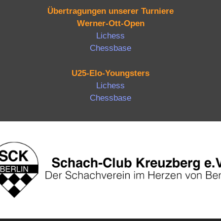
Übertragungen unserer Turniere
Werner-Ott-Open
Lichess
Chessbase
U25-Elo-Youngsters
Lichess
Chessbase