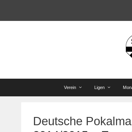
Zum
Inhalt
springen
Verein
Ligen
Mona
Deutsche Pokalman