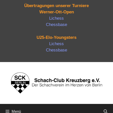
Übertragungen unserer Turniere
Werner-Ott-Open
Lichess
Chessbase
U25-Elo-Youngsters
Lichess
Chessbase
Zum
Inhalt
springen
Menü