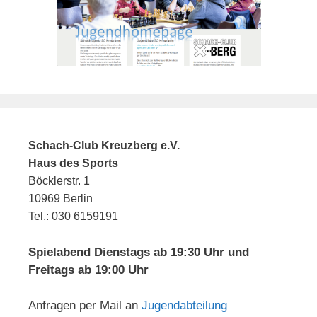
t
n
n
i
g
o
s
e
n
i
n
c
h
t
e
Schach-Club Kreuzberg e.V.
Haus des Sports
n
Böcklerstr. 1
,
10969 Berlin
N
Tel.: 030 6159191
a
v
Spielabend Dienstags ab 19:30 Uhr und
Freitags ab 19:00 Uhr
i
g
Anfragen per Mail an
Jugendabteilung
a