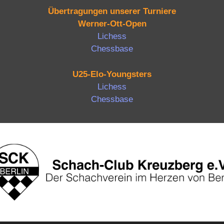
Übertragungen unserer Turniere
Werner-Ott-Open
Lichess
Chessbase
U25-Elo-Youngsters
Lichess
Chessbase