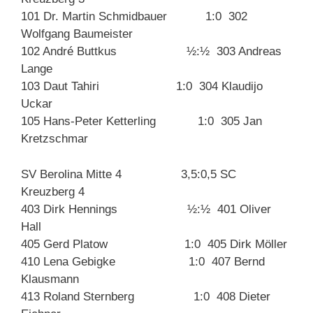
101 Dr. Martin Schmidbauer 1:0 302
Wolfgang Baumeister
102 André Buttkus ½:½ 303 Andreas
Lange
103 Daut Tahiri 1:0 304 Klaudijo
Uckar
105 Hans-Peter Ketterling 1:0 305 Jan
Kretzschmar
SV Berolina Mitte 4 3,5:0,5 SC
Kreuzberg 4
403 Dirk Hennings ½:½ 401 Oliver
Hall
405 Gerd Platow 1:0 405 Dirk Möller
410 Lena Gebigke 1:0 407 Bernd
Klausmann
413 Roland Sternberg 1:0 408 Dieter