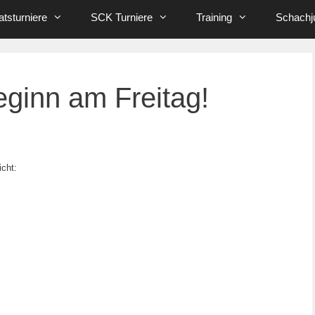
tsturniere
SCK Turniere
Training
Schachj
eginn am Freitag!
icht: