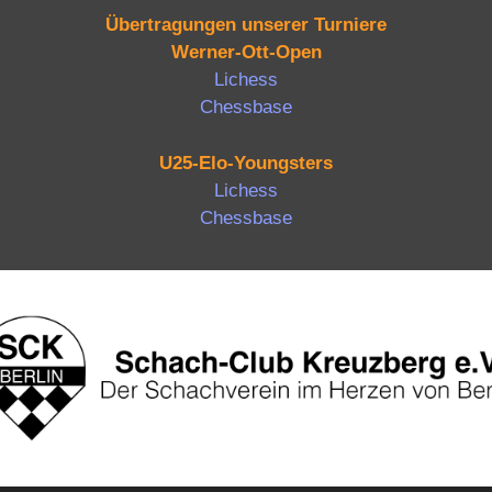
Übertragungen unserer Turniere
Werner-Ott-Open
Lichess
Chessbase
U25-Elo-Youngsters
Lichess
Chessbase