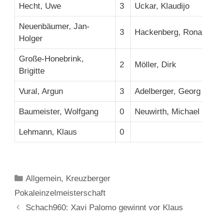
Hecht, Uwe
3
Uckar, Klaudijo
Neuenbäumer, Jan-
3
Hackenberg, Ronald
Holger
Große-Honebrink,
2
Möller, Dirk
Brigitte
Vural, Argun
3
Adelberger, Georg
Baumeister, Wolfgang
0
Neuwirth, Michael
Lehmann, Klaus
0
Kategorien
Allgemein
,
Kreuzberger
Pokaleinzelmeisterschaft
Schach960: Xavi Palomo gewinnt vor Klaus