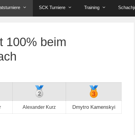
tsturniere
SCK Turniere
Training
Schachj
it 100% beim
ach
Dmytro Kamenskyi
r
Alexander Kurz