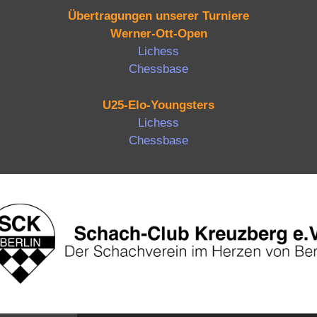
Übertragungen unserer Turniere
Werner-Ott-Open
Lichess
Chessbase
U25-Elo-Youngsters
Lichess
Chessbase