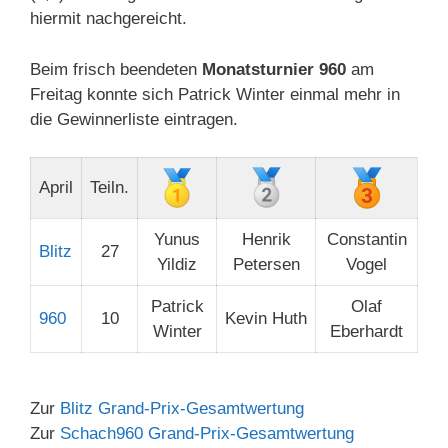
hiermit nachgereicht.
Beim frisch beendeten
Monatsturnier 960
am
Freitag konnte sich Patrick Winter einmal mehr in
die Gewinnerliste eintragen.
April
Teiln.
Yunus
Henrik
Constantin
Blitz
27
Yildiz
Petersen
Vogel
Patrick
Olaf
960
10
Kevin Huth
Winter
Eberhardt
Zur
Blitz Grand-Prix-Gesamtwertung
Zur
Schach960 Grand-Prix-Gesamtwertung