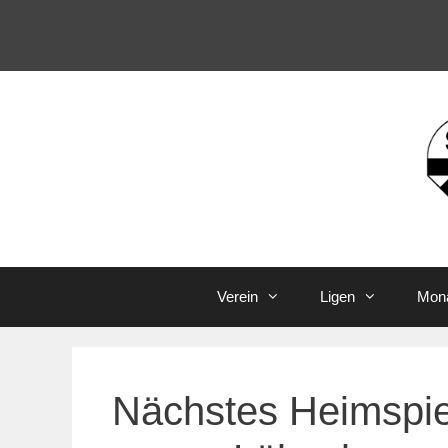
Zum
Inhalt
springen
Verein
Ligen
Mona
Nächstes Heimspiel