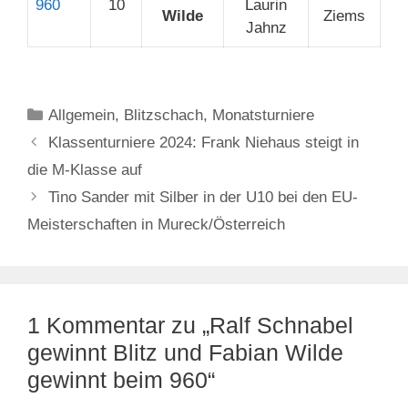
960
10
Laurin
Wilde
Ziems
Jahnz
Kategorien
Allgemein
,
Blitzschach
,
Monatsturniere
Klassenturniere 2024: Frank Niehaus steigt in
die M-Klasse auf
Tino Sander mit Silber in der U10 bei den EU-
Meisterschaften in Mureck/Österreich
1 Kommentar zu „Ralf Schnabel
gewinnt Blitz und Fabian Wilde
gewinnt beim 960“