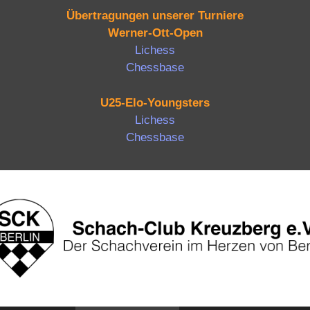
Übertragungen unserer Turniere
Werner-Ott-Open
Lichess
Chessbase
U25-Elo-Youngsters
Lichess
Chessbase