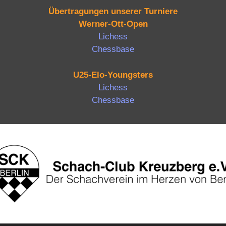
Übertragungen unserer Turniere
Werner-Ott-Open
Lichess
Chessbase
U25-Elo-Youngsters
Lichess
Chessbase