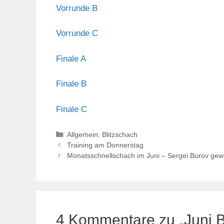
Vorrunde B
Vorrunde C
Finale A
Finale B
Finale C
Kategorien
Allgemein
,
Blitzschach
Training am Donnerstag
Monatsschnellschach im Juni – Sergei Burov gew
4 Kommentare zu „Juni Bl