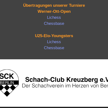
Übertragungen unserer Turniere
Werner-Ott-Open
Lichess
Chessbase
U25-Elo-Youngsters
Lichess
Chessbase