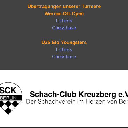
Übertragungen unserer Turniere
Werner-Ott-Open
Lichess
Chessbase
U25-Elo-Youngsters
Lichess
Chessbase