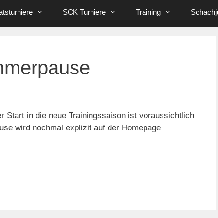
tsturniere
SCK Turniere
Training
Schachj
ommerpause
er Start in die neue Trainingssaison ist voraussichtlich
se wird nochmal explizit auf der Homepage