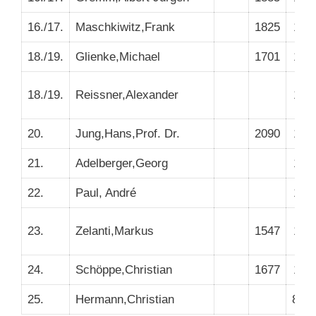
16./17.
Maschkiwitz,Frank
1825
165
18./19.
Glienke,Michael
1701
153
18./19.
Reissner,Alexander
147
20.
Jung,Hans,Prof. Dr.
2090
194
21.
Adelberger,Georg
179
22.
Paul, André
150
23.
Zelanti,Markus
1547
144
24.
Schöppe,Christian
1677
153
25.
Hermann,Christian
868