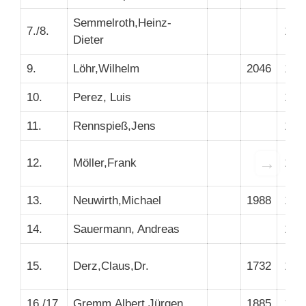
Semmelroth,Heinz-
7./8.
197
Dieter
9.
Löhr,Wilhelm
2046
184
10.
Perez, Luis
170
11.
Rennspieß,Jens
173
→
12.
Möller,Frank
195
13.
Neuwirth,Michael
1988
190
14.
Sauermann, Andreas
190
15.
Derz,Claus,Dr.
1732
173
16./17.
Gremm,Albert Jürgen
1885
167