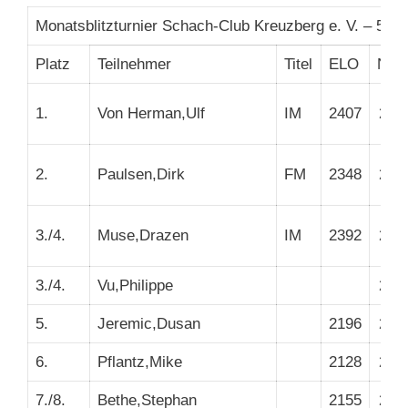
Monatsblitzturnier Schach-Club Kreuzberg e. V. – 5. 
Platz
Teilnehmer
Titel
ELO
NW
1.
Von Herman,Ulf
IM
2407
235
2.
Paulsen,Dirk
FM
2348
220
3./4.
Muse,Drazen
IM
2392
229
3./4.
Vu,Philippe
200
5.
Jeremic,Dusan
2196
205
6.
Pflantz,Mike
2128
203
7./8.
Bethe,Stephan
2155
209