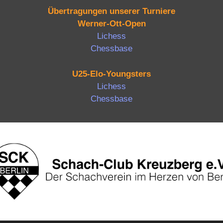
Übertragungen unserer Turniere
Werner-Ott-Open
Lichess
Chessbase
U25-Elo-Youngsters
Lichess
Chessbase