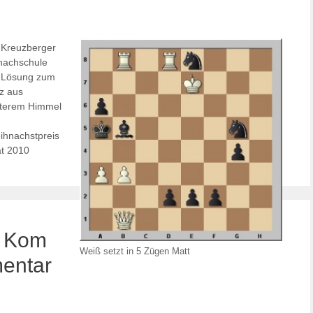
Kategorien
Kreuzberger
hachschule
Lösung zum
tz aus
iterem Himmel
ihnachstpreis
at 2010
 Kom
Weiß setzt in 5 Zügen Matt
entar