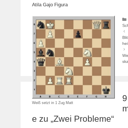
Atila Gajo Figura
Sc
Bli
he
We
sk
9
Weiß setzt in 1 Zug Matt
m
e zu „Zwei Probleme“