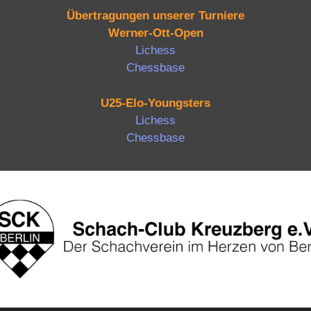
Übertragungen unserer Turniere
Werner-Ott-Open
Lichess
Chessbase
U25-Elo-Youngsters
Lichess
Chessbase