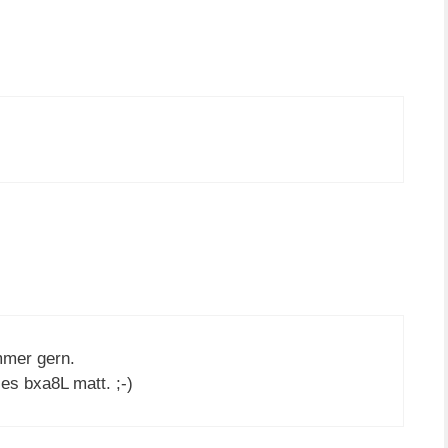
immer gern.
 es bxa8L matt. ;-)