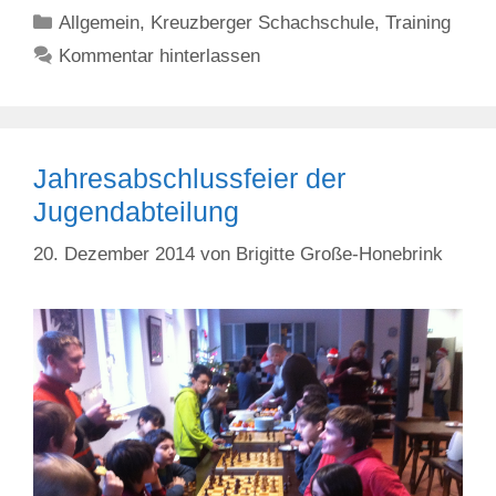
Kategorien
Allgemein
,
Kreuzberger Schachschule
,
Training
Kommentar hinterlassen
Jahresabschlussfeier der
Jugendabteilung
20. Dezember 2014
von
Brigitte Große-Honebrink