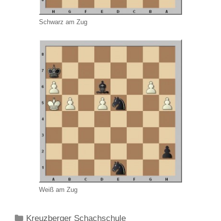
Schwarz am Zug
Weiß am Zug
Kategorien
Kreuzberger Schachschule