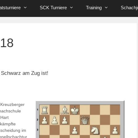
tsturniere
SCK Turniere
Training
Schachj
 18
 Schwarz am Zug ist!
Kategorien
Kreuzberger
hachschule
Hart
kämpfte
tscheidung im
nellschachtur