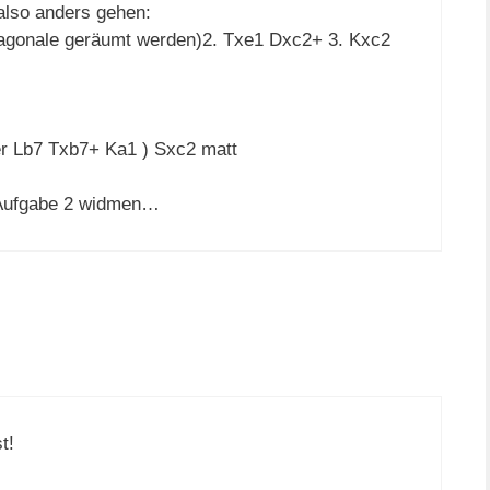
 also anders gehen:
agonale geräumt werden)2. Txe1 Dxc2+ 3. Kxc2
er Lb7 Txb7+ Ka1 ) Sxc2 matt
r Aufgabe 2 widmen…
t!