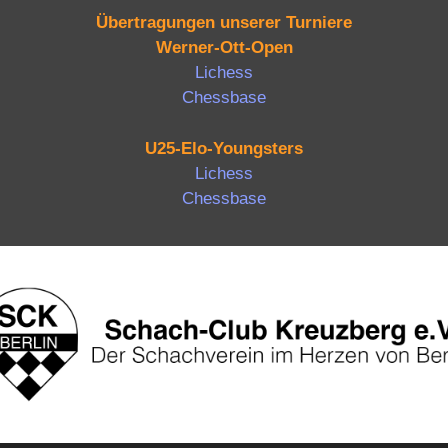
Übertragungen unserer Turniere
Werner-Ott-Open
Lichess
Chessbase
U25-Elo-Youngsters
Lichess
Chessbase