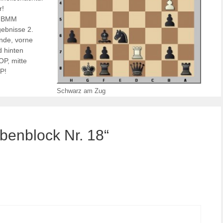
r!
BMM
ebnisse 2.
nde, vorne
 hinten
P, mitte
P!
Schwarz am Zug
enblock Nr. 18“