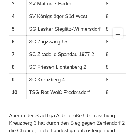
3
SV Mattnetz Berlin
8
12
4
SV Königsjäger Süd-West
8
9
5
SG Lasker Steglitz-Wilmersdorf
8
8
→
6
SC Zugzwang 95
8
7
7
SC Zitadelle Spandau 1977 2
8
6
8
SC Friesen Lichtenberg 2
8
5
9
SC Kreuzberg 4
8
4
10
TSG Rot-Weiß Fredersdorf
8
1
Aber in der Stadtliga A die große Überraschung:
Kreuzberg 3 hat durch den Sieg gegen Zehlendorf 2
die Chance, in die Landesliga aufzusteigen und