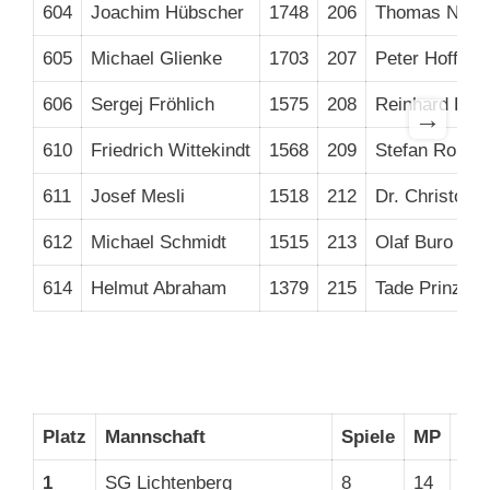
604
Joachim Hübscher
1748
206
Thomas Neub
605
Michael Glienke
1703
207
Peter Hoffma
606
Sergej Fröhlich
1575
208
Reinhard Baie
→
610
Friedrich Wittekindt
1568
209
Stefan Rohrb
611
Josef Mesli
1518
212
Dr. Christoph
612
Michael Schmidt
1515
213
Olaf Buro
614
Helmut Abraham
1379
215
Tade Prinz
Platz
Mannschaft
Spiele
MP
BP
1
SG Lichtenberg
8
14
46,