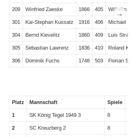
209
Winfried Zaeske
1866
405
Wilhelm Löh
→
301
Kai-Stephan Kussatz
1916
406
Michael Neu
304
Bernd Kievelitz
1860
409
Luis Strato
305
Sebastian Lawrenz
1836
410
Roland Knop
306
Dominik Fuchs
1748
503
Florian Schn
Platz
Mannschaft
Spiele
MP
1
SK König Tegel 1949 3
8
15
2
SC Kreuzberg 2
8
13