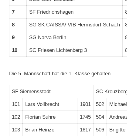
7
SF Friedrichshagen
8
8
SG SK CAISSA/ VfB Hermsdorf Schach
8
9
SG Narva Berlin
8
10
SC Friesen Lichtenberg 3
8
Die 5. Mannschaft hat die 1. Klasse gehalten.
SF Siemensstadt
SC Kreuzberg 5
101
Lars Vollbrecht
1901
502
Michael Wo
102
Florian Suhre
1745
504
Andreas La
103
Brian Heinze
1617
506
Brigitte Gr