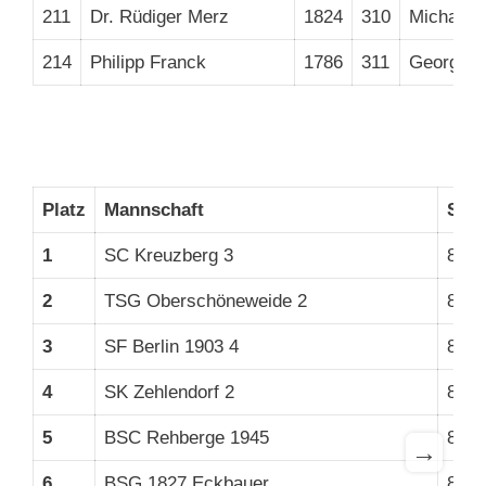
211
Dr. Rüdiger Merz
1824
310
Michael S
214
Philipp Franck
1786
311
Georg Ad
Platz
Mannschaft
Spie
1
SC Kreuzberg 3
8
2
TSG Oberschöneweide 2
8
3
SF Berlin 1903 4
8
4
SK Zehlendorf 2
8
5
BSC Rehberge 1945
8
→
6
BSG 1827 Eckbauer
8