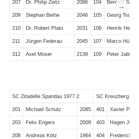
207
Dr. Philip Zeitz
2086
104
Bennett Schn
→
209
Stephan Bethe
2046
105
Georg Tscheu
210
Dr. Robert Plato
2031
106
Henrik Hesse
211
Jürgen Federau
2045
107
Marco Hüls
312
Axel Moser
2139
109
Peter Jablons
SC Zitadelle Spandau 1977 2
SC Kreuzberg 4
201
Michael Schulz
2085
401
Xavier Palo
203
Felix Engers
2009
403
Hagen Jurka
208
Andreas Kötz
1964
404
Frederick D