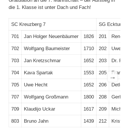
Gratulation an die 7. Mannschaft – der Aufstieg in
die 1. Klasse ist unter Dach und Fach!
SC Kreuzberg 7
SG Eckturm 
701
Jan Holger Neuenbäumer
1826
201
Reno N
702
Wolfgang Baumeister
1710
202
Uwe Ne
703
Jan Kretzschmar
1652
203
Dr. Rolf
704
Kava Spartak
1553
205
Frank S
→
705
Uwe Hecht
1652
206
Detlef 
707
Wolfgang Großmann
1800
208
Gerhard
709
Klaudijo Uckar
1617
209
Michael
803
Bruno Jahn
1439
212
Kristija