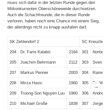
muss sich dafür in der letzten Runde gegen den
Mitkonkurrenten Oberschöneweide durchsetzen.
Auch die Schachfreunde, die in dieser Runde
verloren, haben noch eine Chance mit einem Sieg,
der allerdings nicht zu knapp ausfallen darf.
SK Zehlendorf 2
SC Kreuzberg 
204
Dr. Faris Kalabic
2164
301
Norbert S
205
Joachim Behrmann
2112
303
Sven Bec
207
Markus Penner
2003
304
Rainer Al
208
Mirza Hasic
1960
305
Dr. Mark
→
209
Truong-Son Nguyen Luu
1960
306
Andreas 
210
Michael Große
1838
307
Jorge Li