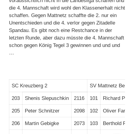
voraussichtlich nicht in die Landesliga schaffen und
die 4. Mannschaft wird wohl den Klassenerhalt nicht
schaffen. Gegen Mattnetz schaffte die 2. nur ein
Unentschieden und die 4. verlor gegen Zitadelle
Spandau. Es gibt noch eine Restchance in der
letzten Runde, aber dazu müsste die 4. Mannschaft
schon gegen König Tegel 3 gewinnen und und und
…
SC Kreuzberg 2
SV Mattnetz Berlin
203
Shenis Slepuschkin
2116
101
Richard Pixa
205
Peter Schnitzer
2098
102
Oliver Fartm
206
Martin Gebigke
2073
103
Berthold Far