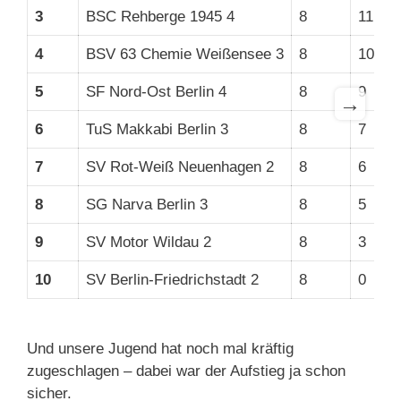
3
BSC Rehberge 1945 4
8
11
4
BSV 63 Chemie Weißensee 3
8
10
5
SF Nord-Ost Berlin 4
8
9
→
6
TuS Makkabi Berlin 3
8
7
7
SV Rot-Weiß Neuenhagen 2
8
6
8
SG Narva Berlin 3
8
5
9
SV Motor Wildau 2
8
3
10
SV Berlin-Friedrichstadt 2
8
0
Und unsere Jugend hat noch mal kräftig
zugeschlagen – dabei war der Aufstieg ja schon
sicher.