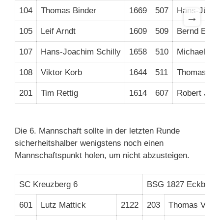
104
Thomas Binder
1669
507
Hans-Jürgen
→
105
Leif Arndt
1609
509
Bernd Ecka
107
Hans-Joachim Schilly
1658
510
Michael Wo
108
Viktor Korb
1644
511
Thomas Vo
201
Tim Rettig
1614
607
Robert Jan
Die 6. Mannschaft sollte in der letzten Runde
sicherheitshalber wenigstens noch einen
Mannschaftspunkt holen, um nicht abzusteigen.
SC Kreuzberg 6
BSG 1827 Eckbauer
601
Lutz Mattick
2122
203
Thomas Victo