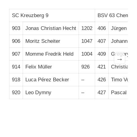
SC Kreuzberg 9
BSV 63 Chemie 
903
Jonas Christian Hecht
1202
406
Jürgen Lux
906
Moritz Scheiter
1047
407
Johann Grz
907
Momme Fredrik Held
1004
409
Gregory R
→
914
Felix Müller
926
421
Christian E
918
Luca Pérez Becker
–
426
Timo Vollm
920
Leo Dymny
–
427
Pascal Ste