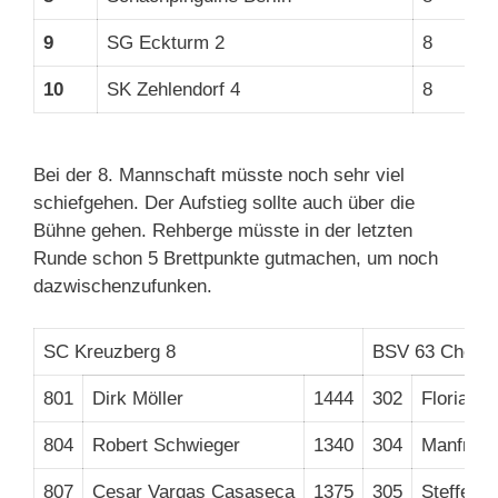
9
SG Eckturm 2
8
10
SK Zehlendorf 4
8
Bei der 8. Mannschaft müsste noch sehr viel
schiefgehen. Der Aufstieg sollte auch über die
Bühne gehen. Rehberge müsste in der letzten
Runde schon 5 Brettpunkte gutmachen, um noch
dazwischenzufunken.
SC Kreuzberg 8
BSV 63 Chemi
801
Dirk Möller
1444
302
Florian 
804
Robert Schwieger
1340
304
Manfred 
807
Cesar Vargas Casaseca
1375
305
Steffen 