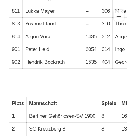
811
Lukka Mayer
–
306
Mike Sch
→
813
Yosime Flood
–
310
Thomas 
814
Argun Vural
1435
312
Angela H
901
Peter Held
2054
314
Ingo Prz
902
Hendrik Bockrath
1535
404
Georg H
Platz
Mannschaft
Spiele
MP
1
Berliner Gehörlosen-SV 1900
8
16
2
SC Kreuzberg 8
8
13