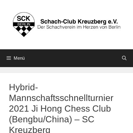
Zum
Inhalt
springen
Menü
Hybrid-
Mannschaftsschnellturnier
2021 Ji Hong Chess Club
(Bengbu/China) – SC
Kreuzberg