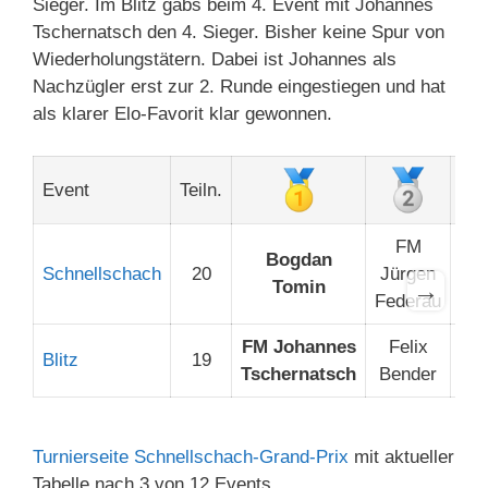
Sieger. Im Blitz gabs beim 4. Event mit Johannes
Tschernatsch den 4. Sieger. Bisher keine Spur von
Wiederholungstätern. Dabei ist Johannes als
Nachzügler erst zur 2. Runde eingestiegen und hat
als klarer Elo-Favorit klar gewonnen.
Event
Teiln.
FM
Bogdan
Th
Schnellschach
20
Jürgen
→
Tomin
He
Federau
FM Johannes
Felix
E
Blitz
19
Tschernatsch
Bender
Fa
Turnierseite Schnellschach-Grand-Prix
mit aktueller
Tabelle nach 3 von 12 Events