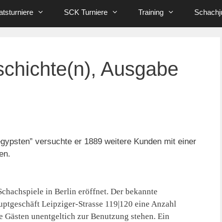
tsturniere
SCK Turniere
Training
Schachj
schichte(n), Ausgabe
gypsten” versuchte er 1889 weitere Kunden mit einer
en.
Schachspiele in Berlin eröffnet. Der bekannte
uptgeschäft Leipziger-Strasse 119|120 eine Anzahl
e Gästen unentgeltich zur Benutzung stehen. Ein