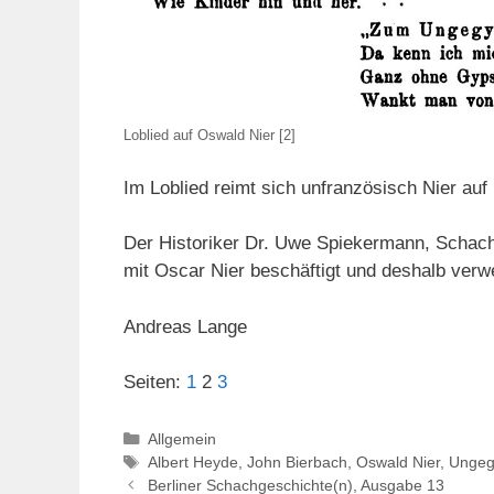
Loblied auf Oswald Nier [2]
Im Loblied reimt sich unfranzösisch Nier auf 
Der Historiker Dr. Uwe Spiekermann, Schach
mit Oscar Nier beschäftigt und deshalb verwe
Andreas Lange
Seiten:
1
2
3
Kategorien
Allgemein
Schlagwörter
Albert Heyde
,
John Bierbach
,
Oswald Nier
,
Ungeg
Berliner Schachgeschichte(n), Ausgabe 13