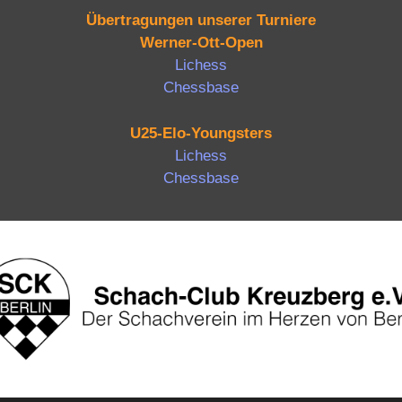
Übertragungen unserer Turniere
Werner-Ott-Open
Lichess
Chessbase
U25-Elo-Youngsters
Lichess
Chessbase