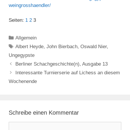
weingrosshaendler/
Seiten:
1
2
3
Kategorien
Allgemein
Schlagwörter
Albert Heyde
,
John Bierbach
,
Oswald Nier
,
Ungegypste
Berliner Schachgeschichte(n), Ausgabe 13
Interessante Turnierserie auf Lichess an diesem
Wochenende
Schreibe einen Kommentar
Kommentar