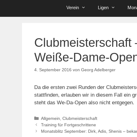
Verein
Ligen
Mona
Clubmeisterschaft 
Weiße-Dame-Ope
4. September 2016
von
Georg Adelberger
Da die ersten zwei Runden der Clubmeister
stattfinden, erlauben wir in diesem Fall ein
steht das We-Da-Open also nicht entgegen.
Kategorien
Allgemein
,
Clubmeisterschaft
Training für Fortgeschrittene
Monatsblitz September: Dirk, Adis, Shenis – bek