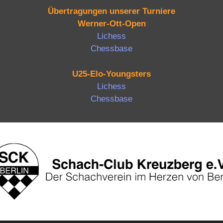
Übertragungen unserer Turniere
Werner-Ott-Open
Lichess
Chessbase
U25-Elo-Youngsters
Lichess
Chessbase