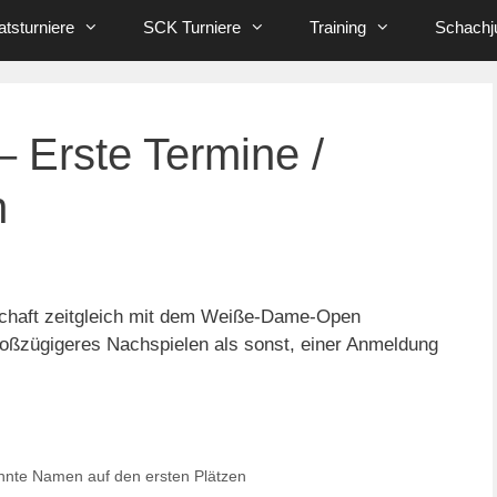
tsturniere
SCK Turniere
Training
Schachj
– Erste Termine /
n
schaft zeitgleich mit dem Weiße-Dame-Open
 großzügigeres Nachspielen als sonst, einer Anmeldung
annte Namen auf den ersten Plätzen