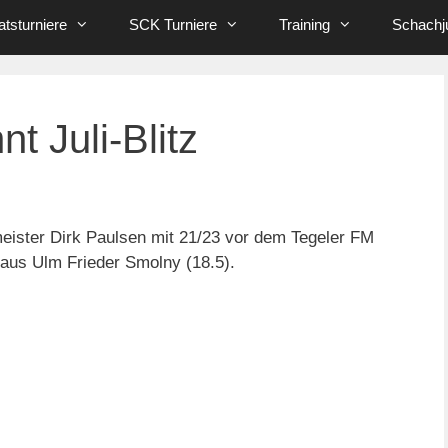
tsturniere
SCK Turniere
Training
Schachj
t Juli-Blitz
meister Dirk Paulsen mit 21/23 vor dem Tegeler FM
aus Ulm Frieder Smolny (18.5).