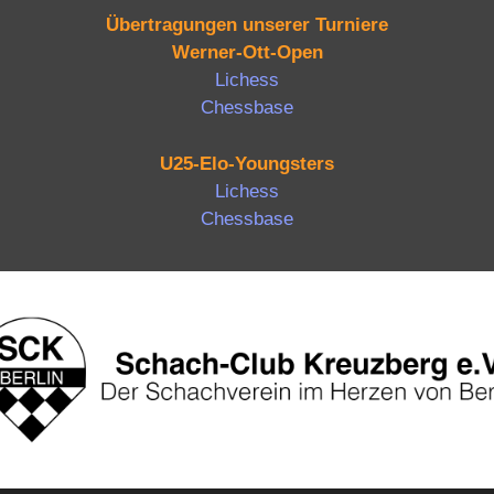
Übertragungen unserer Turniere
Werner-Ott-Open
Lichess
Chessbase
U25-Elo-Youngsters
Lichess
Chessbase