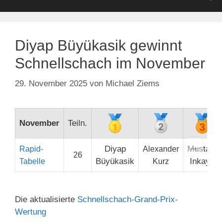
Diyap Büyükasik gewinnt
Schnellschach im November
29. November 2025
von
Michael Ziems
November
Teiln.
→
Diyap
Mustafa
Rapid-
Alexander
26
Büyükasik
Inkaya
Tabelle
Kurz
Die aktualisierte
Schnellschach-Grand-Prix-
Wertung