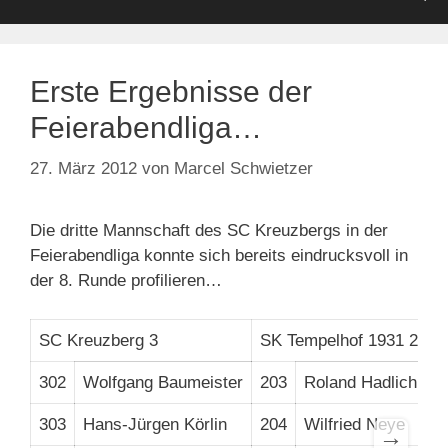
Erste Ergebnisse der
Feierabendliga…
27. März 2012
von
Marcel Schwietzer
Die dritte Mannschaft des SC Kreuzbergs in der
Feierabendliga konnte sich bereits eindrucksvoll in
der 8. Runde profilieren…
SC Kreuzberg 3
SK Tempelhof 1931 2
4
302
Wolfgang Baumeister
203
Roland Hadlich
1
303
Hans-Jürgen Körlin
204
Wilfried Neye
1
→