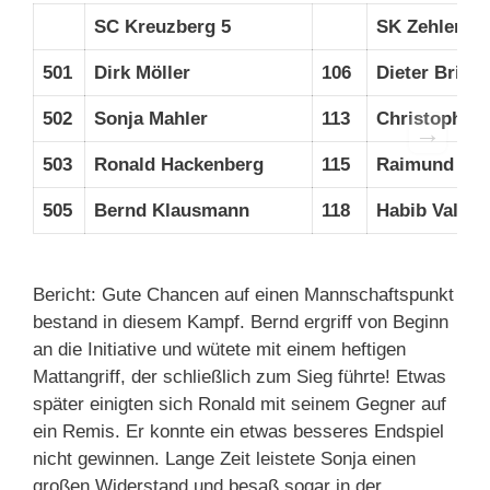
SC Kreuzberg 5
SK Zehlendo
501
Dirk Möller
106
Dieter Brin
502
Sonja Mahler
113
Christopher 
→
503
Ronald Hackenberg
115
Raimund Lin
505
Bernd Klausmann
118
Habib Valam
Bericht: Gute Chancen auf einen Mannschaftspunkt
bestand in diesem Kampf. Bernd ergriff von Beginn
an die Initiative und wütete mit einem heftigen
Mattangriff, der schließlich zum Sieg führte! Etwas
später einigten sich Ronald mit seinem Gegner auf
ein Remis. Er konnte ein etwas besseres Endspiel
nicht gewinnen. Lange Zeit leistete Sonja einen
großen Widerstand und besaß sogar in der