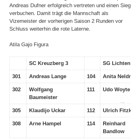
Andreas Dufner erfolgreich vertreten und einen Sieg
verbuchen. Damit trägt die Mannschaft als
Vizemeister der vorherigen Saison 2 Runden vor
Schluss weiterhin die rote Laterne.
Atila Gajo Figura
SC Kreuzberg 3
SG Lichtenber
301
Andreas Lange
104
Anita Neldner
302
Wolfgang
111
Udo Woyte
Baumeister
→
305
Klaudijo Uckar
112
Ulrich Fitzke
308
Arne Hampel
114
Reinhard
Bandlow