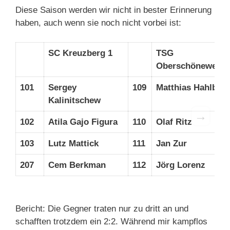
Diese Saison werden wir nicht in bester Erinnerung
haben, auch wenn sie noch nicht vorbei ist:
SC Kreuzberg 1
TSG
Oberschöneweide
101
Sergey
109
Matthias Hahlbo
Kalinitschew
→
102
Atila Gajo Figura
110
Olaf Ritz
103
Lutz Mattick
111
Jan Zur
207
Cem Berkman
112
Jörg Lorenz
Bericht: Die Gegner traten nur zu dritt an und
schafften trotzdem ein 2:2. Während mir kampflos