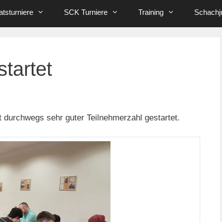
tsturniere
SCK Turniere
Training
Schachj
tartet
st durchwegs sehr guter Teilnehmerzahl gestartet.