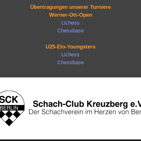
Übertragungen unserer Turniere
Werner-Ott-Open
Lichess
Chessbase
U25-Elo-Youngsters
Lichess
Chessbase