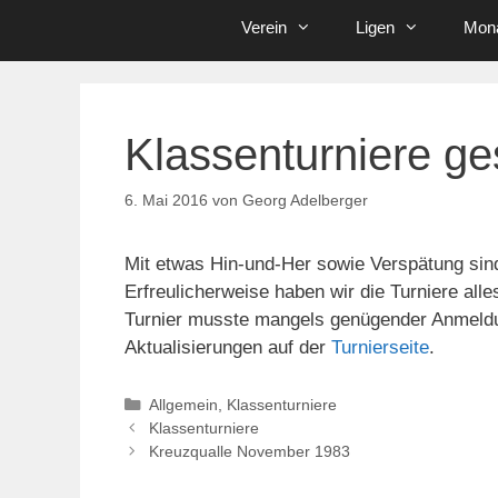
Verein
Ligen
Mona
Klassenturniere ges
6. Mai 2016
von
Georg Adelberger
Mit etwas Hin-und-Her sowie Verspätung sind
Erfreulicherweise haben wir die Turniere al
Turnier musste mangels genügender Anmeldung
Aktualisierungen auf der
Turnierseite
.
Kategorien
Allgemein
,
Klassenturniere
Klassenturniere
Kreuzqualle November 1983