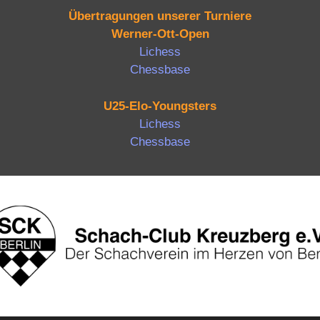
Übertragungen unserer Turniere
Werner-Ott-Open
Lichess
Chessbase
U25-Elo-Youngsters
Lichess
Chessbase