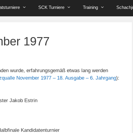
tsturniere
SCK Turniere
Training
Schachj
mber 1977
funden wurde, erfahrungsgemäß etwas lang werden
zqualle November 1977 – 18. Ausgabe – 6. Jahrgang
):
ter Jakob Estrin
lbfinale Kandidatenturnier