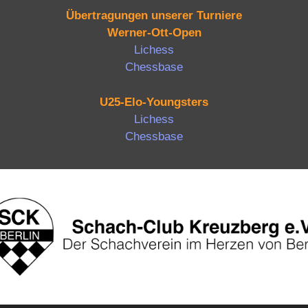
Übertragungen unserer Turniere
Werner-Ott-Open
Lichess
Chessbase
U25-Elo-Youngsters
Lichess
Chessbase