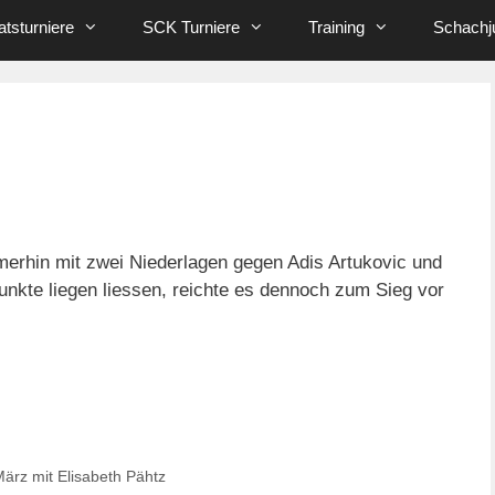
tsturniere
SCK Turniere
Training
Schachj
merhin mit zwei Niederlagen gegen Adis Artukovic und
unkte liegen liessen, reichte es dennoch zum Sieg vor
März mit Elisabeth Pähtz