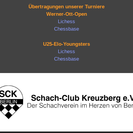
Übertragungen unserer Turniere
Werner-Ott-Open
Lichess
Chessbase
U25-Elo-Youngsters
Lichess
Chessbase