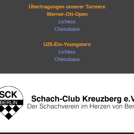
Übertragungen unserer Turniere
Werner-Ott-Open
Lichess
Chessbase
U25-Elo-Youngsters
Lichess
Chessbase