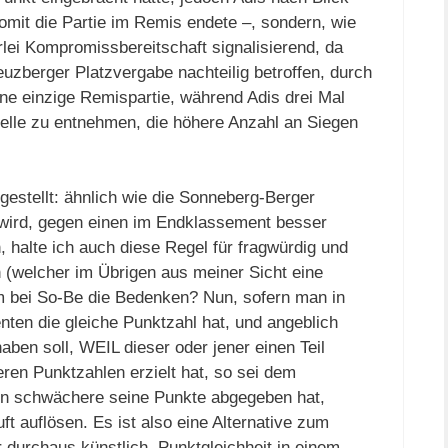
somit die Partie im Remis endete –, sondern, wie
erlei Kompromissbereitschaft signalisierend, da
euzberger Platzvergabe nachteilig betroffen, durch
ine einzige Remispartie, während Adis drei Mal
belle zu entnehmen, die höhere Anzahl an Siegen
 gestellt: ähnlich wie die Sonneberg-Berger
 wird, gegen einen im Endklassement besser
halte ich auch diese Regel für fragwürdig und
 (welcher im Übrigen aus meiner Sicht eine
um bei So-Be die Bedenken? Nun, sofern man in
ten die gleiche Punktzahl hat, und angeblich
aben soll, WEIL dieser oder jener einen Teil
ren Punktzahlen erzielt hat, so sei dem
gen schwächere seine Punkte abgegeben hat,
uft auflösen. Es ist also eine Alternative zum
durchaus künstlich. Punktgleichheit in einem