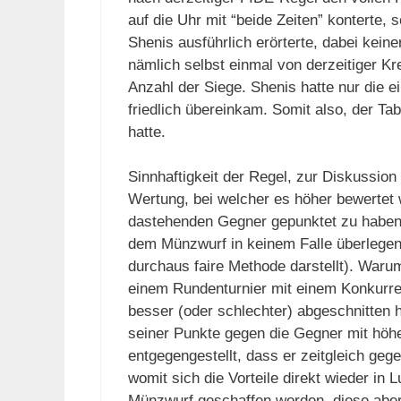
auf die Uhr mit “beide Zeiten” konterte, 
Shenis ausführlich erörterte, dabei kein
nämlich selbst einmal von derzeitiger Kr
Anzahl der Siege. Shenis hatte nur die e
friedlich übereinkam. Somit also, der Ta
hatte.
Sinnhaftigkeit der Regel, zur Diskussion
Wertung, bei welcher es höher bewertet
dastehenden Gegner gepunktet zu haben, 
dem Münzwurf in keinem Falle überlegen
durchaus faire Methode darstellt). War
einem Rundenturnier mit einem Konkurren
besser (oder schlechter) abgeschnitten h
seiner Punkte gegen die Gegner mit höhe
entgegengestellt, dass er zeitgleich ge
womit sich die Vorteile direkt wieder in L
Münzwurf geschaffen worden, diese aber 