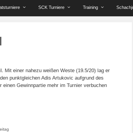
tsturniere
SCK Turniere
Training
Schachj
l
l. Mit einer nahezu weißen Weste (19.5/20) lag er
 den punktgleichen Adis Artukovic aufgrund des
aber einen Gewinnpartie mehr im Turnier verbuchen
eitag