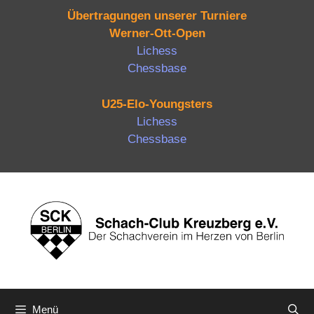
Übertragungen unserer Turniere
Werner-Ott-Open
Lichess
Chessbase
U25-Elo-Youngsters
Lichess
Chessbase
Zum
Inhalt
springen
Menü