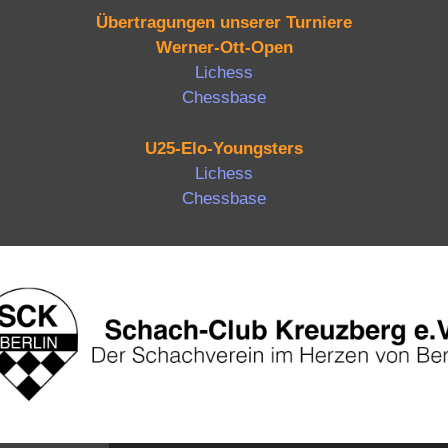
Übertragungen unserer Turniere
Werner-Ott-Open
Lichess
Chessbase
U25-Elo-Youngsters
Lichess
Chessbase