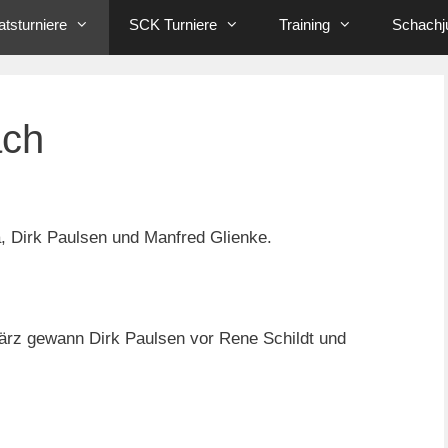
tsturniere
SCK Turniere
Training
Schachj
ach
, Dirk Paulsen und Manfred Glienke.
rz gewann Dirk Paulsen vor Rene Schildt und