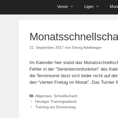
Verein
Ligen
Mona
Monatsschnellscha
21. September 2017
von
Georg Adelberger
Im Kalender hier stand das Monatsschnellscha
Fehler in der “Serienterminfunktion” des Kale
die Terminserie lässt sich leider nicht auf de
den “vierten Freitag im Monat”. Das Turnier f
Kategorien
Allgemein
,
Schnellschach
Heutiger Trainingsabend
Training am Donnerstag