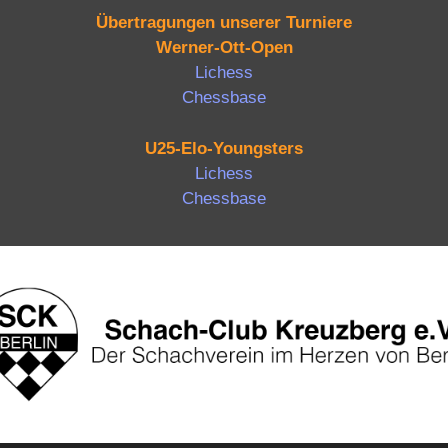
Übertragungen unserer Turniere
Werner-Ott-Open
Lichess
Chessbase
U25-Elo-Youngsters
Lichess
Chessbase