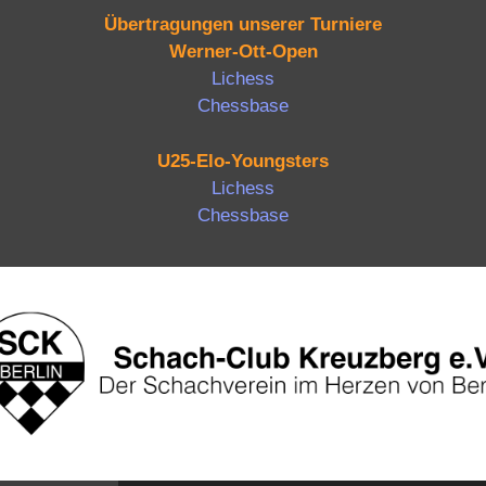
Übertragungen unserer Turniere
Werner-Ott-Open
Lichess
Chessbase
U25-Elo-Youngsters
Lichess
Chessbase