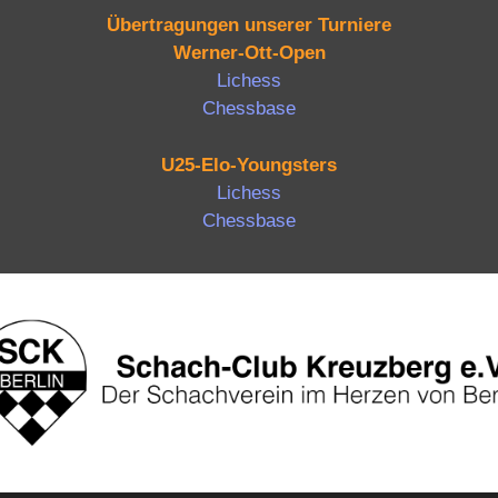
Übertragungen unserer Turniere
Werner-Ott-Open
Lichess
Chessbase
U25-Elo-Youngsters
Lichess
Chessbase