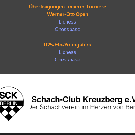
Übertragungen unserer Turniere
Werner-Ott-Open
Lichess
Chessbase
U25-Elo-Youngsters
Lichess
Chessbase