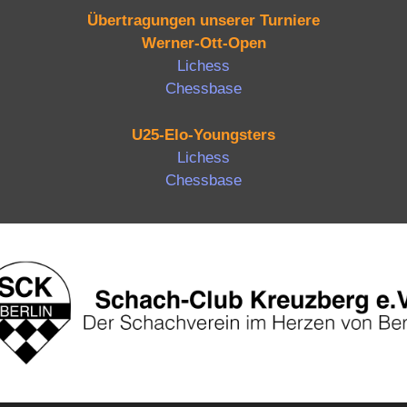
Übertragungen unserer Turniere
Werner-Ott-Open
Lichess
Chessbase
U25-Elo-Youngsters
Lichess
Chessbase